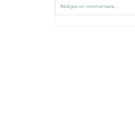
Rédigez un commentaire...
Conciergerie à Biscarrosse :
la gestion complète de
votre location de vacances