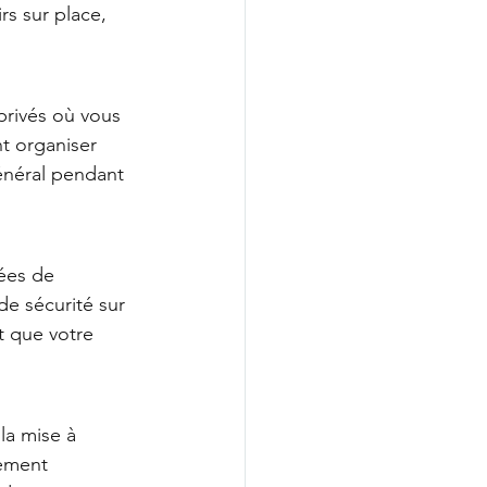
s sur place, 
privés où vous 
t organiser 
énéral pendant 
pées de 
e sécurité sur 
t que votre 
la mise à 
ement 