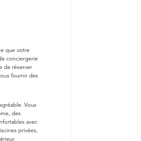
ce que votre 
de conciergerie 
e de réserver 
vous fournir des 
agréable. Vous 
mme, des 
fortables avec 
scines privées, 
érieur.