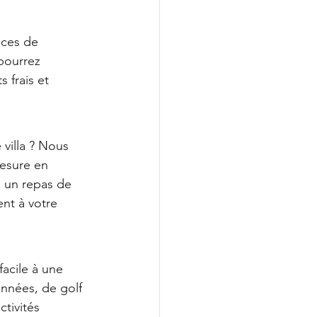
ices de 
pourrez 
 frais et 
villa ? Nous 
mesure en 
 un repas de 
nt à votre 
facile à une 
nnées, de golf 
tivités 