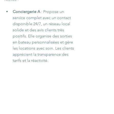
Conciergerie A
 : Propose un 
service complet avec un contact 
disponible 24/7, un réseau local 
solide et des avis clients très 
positifs. Elle organise des sorties 
en bateau personnalisées et gère 
les locations avec soin. Les clients 
apprécient la transparence des 
tarifs et la réactivité.
Conciergerie B
 : Offre un service 
limité, difficile à joindre, avec des 
retards fréquents dans la remise 
des clés. Les clients signalent un 
manque de suivi et des frais 
cachés. Le personnel semble peu 
informé sur les spécificités 
d’Arcachon.