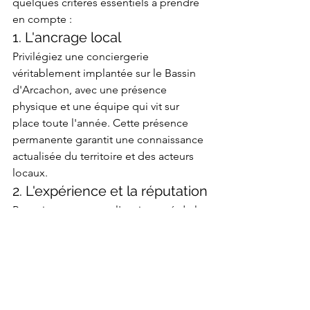
quelques critères essentiels à prendre 
en compte :
1. L'ancrage local
Privilégiez une conciergerie 
véritablement implantée sur le Bassin 
d'Arcachon, avec une présence 
physique et une équipe qui vit sur 
place toute l'année. Cette présence 
permanente garantit une connaissance 
actualisée du territoire et des acteurs 
locaux.
2. L'expérience et la réputation
Renseignez-vous sur l'ancienneté de la 
structure et n'hésitez pas à consulter 
les avis clients. Une conciergerie à 
Arcachon de qualité aura à cœur de 
partager des témoignages 
authentiques de clients satisfaits.