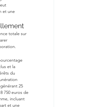
eut 
n et une 
ellement
nce totale sur 
arer 
boration.
 pourcentage 
us et la 
érêts du 
unération 
 générant 25 
 8 750 euros de 
mme, incluant 
art et une 