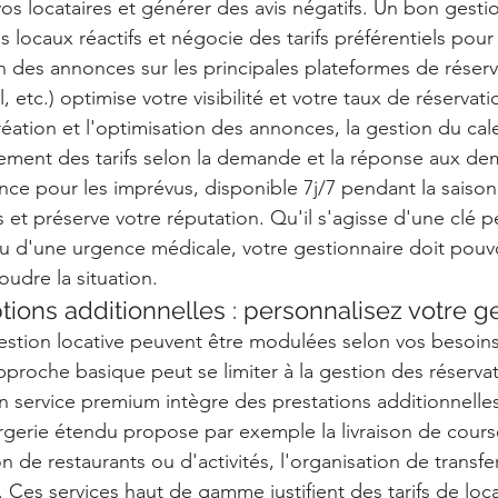
vos locataires et générer des avis négatifs. Un bon gesti
s locaux réactifs et négocie des tarifs préférentiels pour
n des annonces sur les principales plateformes de réserv
l, etc.) optimise votre visibilité et votre taux de réservat
création et l'optimisation des annonces, la gestion du cal
ustement des tarifs selon la demande et la réponse aux d
ance pour les imprévus, disponible 7j/7 pendant la saison 
s et préserve votre réputation. Qu'il s'agisse d'une clé 
ou d'une urgence médicale, votre gestionnaire doit pouvoi
udre la situation.
ions additionnelles : personnalisez votre g
estion locative peuvent être modulées selon vos besoins
proche basique peut se limiter à la gestion des réservat
 service premium intègre des prestations additionnelles 
rgerie étendu propose par exemple la livraison de cours
ion de restaurants ou d'activités, l'organisation de transfe
. Ces services haut de gamme justifient des tarifs de loca