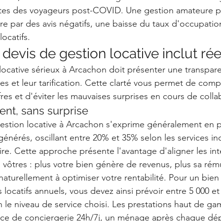
entes des voyageurs post-COVID. Une gestion amateure p
re par des avis négatifs, une baisse du taux d'occupatio
ocatifs.
devis de gestion locative inclut ré
locative sérieux à Arcachon doit présenter une transpare
ses et leur tarification. Cette clarté vous permet de comp
res et d'éviter les mauvaises surprises en cours de colla
ent, sans surprise
a gestion locative à Arcachon s'exprime généralement en
générés, oscillant entre 20% et 35% selon les services incl
ire. Cette approche présente l'avantage d'aligner les int
s vôtres : plus votre bien génère de revenus, plus sa rém
naturellement à optimiser votre rentabilité. Pour un bien
locatifs annuels, vous devez ainsi prévoir entre 5 000 et
n le niveau de service choisi. Les prestations haut de ga
ice de conciergerie 24h/7j, un ménage après chaque dép