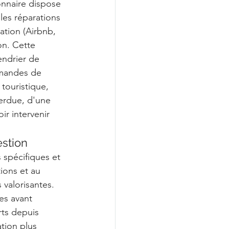
onnaire dispose 
 les réparations 
ation (Airbnb, 
ion. Cette 
endrier de 
emandes de 
touristique, 
perdue, d'une 
r intervenir 
estion
 spécifiques et 
ions et au 
valorisantes. 
es avant 
rts depuis 
tion plus 