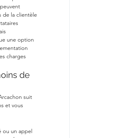
 peuvent 
 de la clientèle 
tataires 
is 
tue une option 
lementation 
des charges 
oins de 
Arcachon suit 
s et vous 
é ou un appel 