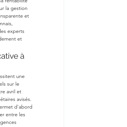
 rentabilité 
r la gestion 
ansparente et 
nnais, 
des experts 
idement et 
ative à 
ssitent une 
ls sur le 
e avril et 
taires avisés. 
permet d'abord 
er entre les 
rgences 