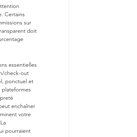
ttention 
. Certains 
mmissions sur 
transparent doit 
ourcentage 
ns essentielles 
in/check-out 
l, ponctuel et 
s plateformes 
preté 
peut enchaîner 
rminent votre 
 La 
ui pourraient 