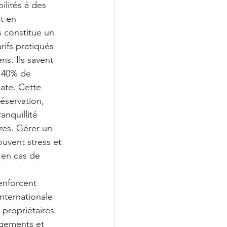
ilités à des 
t en 
s constitue un 
rifs pratiqués 
s. Ils savent 
 40% de 
ate. Cette 
éservation, 
nquillité 
res. Gérer un 
uvent stress et 
 en cas de 
enforcent 
internationale 
 propriétaires 
gements et 