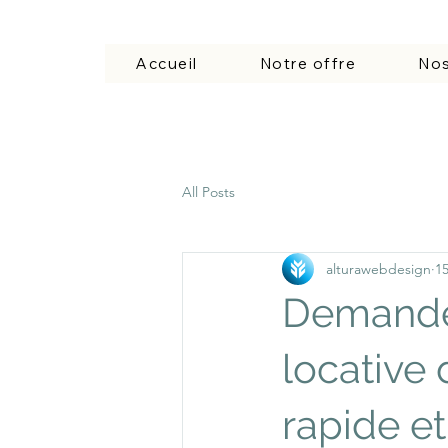
Accueil
Notre offre
Nos
All Posts
alturawebdesign
15
Demande 
locative 
rapide et