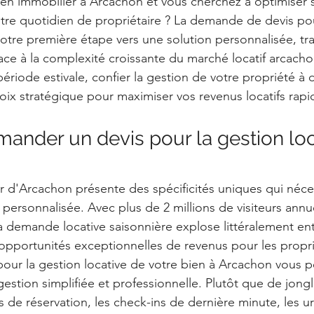
n immobilier à Arcachon et vous cherchez à optimiser sa
votre quotidien de propriétaire ? La demande de devis pou
votre première étape vers une solution personnalisée, tr
e à la complexité croissante du marché locatif arcacho
ériode estivale, confier la gestion de votre propriété à 
oix stratégique pour maximiser vos revenus locatifs rap
ander un devis pour la gestion loc
 d'Arcachon présente des spécificités uniques qui néce
ersonnalisée. Avec plus de 2 millions de visiteurs annue
 demande locative saisonnière explose littéralement entr
opportunités exceptionnelles de revenus pour les proprié
our la gestion locative de votre bien à Arcachon vous 
estion simplifiée et professionnelle. Plutôt que de jongl
s de réservation, les check-ins de dernière minute, les u