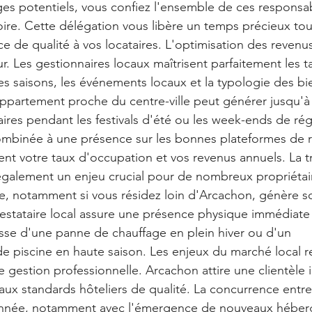
iges potentiels, vous confiez l'ensemble de ces responsab
toire. Cette délégation vous libère un temps précieux tou
ce de qualité à vos locataires. L'optimisation des revenu
. Les gestionnaires locaux maîtrisent parfaitement les ta
s saisons, les événements locaux et la typologie des bien
ppartement proche du centre-ville peut générer jusqu'à
res pendant les festivals d'été ou les week-ends de rég
 combinée à une présence sur les bonnes plateformes de r
nt votre taux d'occupation et vos revenus annuels. La tra
également un enjeu crucial pour de nombreux propriétai
nce, notamment si vous résidez loin d'Arcachon, génère so
estataire local assure une présence physique immédiate
isse d'une panne de chauffage en plein hiver ou d'un 
 piscine en haute saison. Les enjeux du marché local r
e gestion professionnelle. Arcachon attire une clientèle 
aux standards hôteliers de qualité. La concurrence entre
 année, notamment avec l'émergence de nouveaux héber