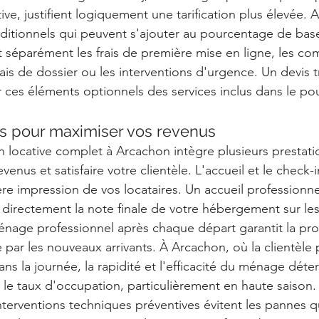
e, justifient logiquement une tarification plus élevée. A
additionnels qui peuvent s'ajouter au pourcentage de base
nt séparément les frais de première mise en ligne, les co
frais de dossier ou les interventions d'urgence. Un devis 
r ces éléments optionnels des services inclus dans le p
és pour maximiser vos revenus
n locative complet à Arcachon intègre plusieurs prestatio
venus et satisfaire votre clientèle. L'accueil et le check-
ère impression de vos locataires. Un accueil professionne
 directement la note finale de votre hébergement sur le
énage professionnel après chaque départ garantit la pro
par les nouveaux arrivants. À Arcachon, où la clientèle 
ans la journée, la rapidité et l'efficacité du ménage déte
 le taux d'occupation, particulièrement en haute saison.
nterventions techniques préventives évitent les pannes q