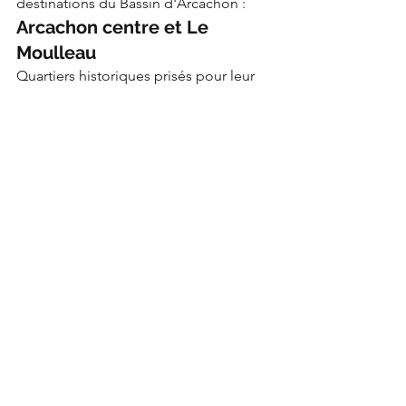
destinations du Bassin d'Arcachon :
Arcachon centre et Le 
Moulleau
Quartiers historiques prisés pour leur 
charme Belle Époque et leur proximité 
des commodités.
Pyla-sur-Mer
Zone de prestige face à la Dune du 
Pilat, recherchée par une clientèle 
internationale.
La Teste-de-Buch
Secteur en développement offrant un 
excellent rapport qualité-prix pour 
l'investissement.
Cap Ferret
Destination mythique pour une 
clientèle VIP en quête d'authenticité et 
de luxe discret.